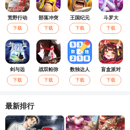
荒野行动
部落冲突
王国纪元
斗罗大
陆：猎魂
下载
下载
下载
下载
世界
剑与远
战双帕弥
数独达人
盲盒派对
征：启程
什
下载
下载
下载
下载
最新排行