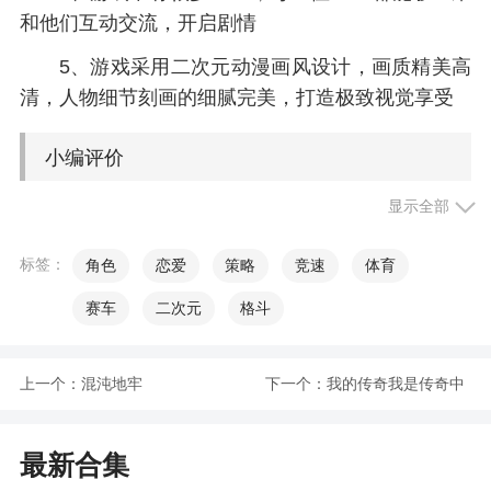
和他们互动交流，开启剧情
5、游戏采用二次元动漫画风设计，画质精美高
清，人物细节刻画的细腻完美，打造极致视觉享受
小编评价
显示全部
1、和你喜欢的NPC进行对话，你可以通过帮助
她完成各种任务，赠送礼物的方式进行攻略。所以
标签：
角色
恋爱
策略
竞速
体育
游戏也是一个恋爱游戏哦
赛车
二次元
格斗
2、我们可以和这些角色进行实时对话，内容丰
富多彩
上一个：
混沌地牢
下一个：
我的传奇我是传奇中
文版
最新合集