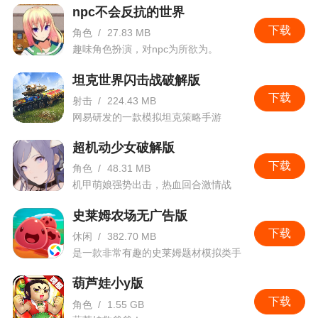
npc不会反抗的世界
下载
角色
/
27.83 MB
趣味角色扮演，对npc为所欲为。
坦克世界闪击战破解版
下载
射击
/
224.43 MB
网易研发的一款模拟坦克策略手游
超机动少女破解版
下载
角色
/
48.31 MB
机甲萌娘强势出击，热血回合激情战
斗。
史莱姆农场无广告版
下载
休闲
/
382.70 MB
是一款非常有趣的史莱姆题材模拟类手
游
葫芦娃小y版
下载
角色
/
1.55 GB