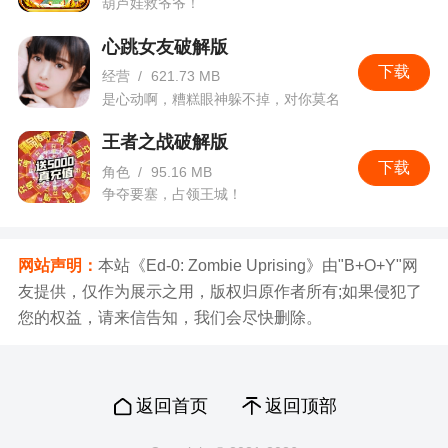
葫芦娃救爷爷！
心跳女友破解版
下载
经营
/
621.73 MB
是心动啊，糟糕眼神躲不掉，对你莫名
的心跳。
王者之战破解版
下载
角色
/
95.16 MB
争夺要塞，占领王城！
网站声明：
本站《Ed-0: Zombie Uprising》由"B+O+Y"网
友提供，仅作为展示之用，版权归原作者所有;如果侵犯了
您的权益，请来信告知，我们会尽快删除。
返回首页
返回顶部